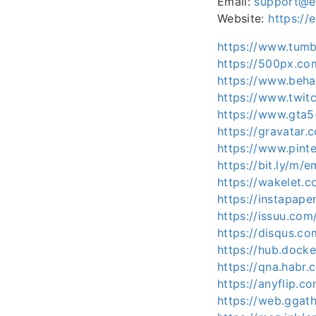
Email:
support@e
Website:
https://
https://www.tumb
https://500px.co
https://www.beh
https://www.twit
https://www.gta5
https://gravatar
https://www.pint
https://bit.ly/m/
https://wakelet.
https://instapap
https://issuu.com
https://disqus.c
https://hub.dock
https://qna.habr
https://anyflip.
https://web.ggat