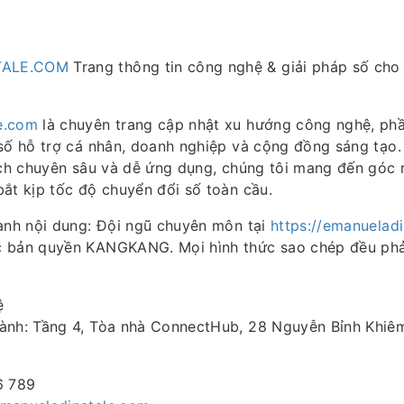
TALE.COM
Trang thông tin công nghệ & giải pháp số cho
e.com
là chuyên trang cập nhật xu hướng công nghệ, p
số hỗ trợ cá nhân, doanh nghiệp và cộng đồng sáng tạo.
ích chuyên sâu và dễ ứng dụng, chúng tôi mang đến góc 
ắt kịp tốc độ chuyển đổi số toàn cầu.
hành nội dung: Đội ngũ chuyên môn tại
https://emanuelad
 bản quyền KANGKANG. Mọi hình thức sao chép đều phả
ệ
ành: Tầng 4, Tòa nhà ConnectHub, 28 Nguyễn Bỉnh Khiêm
6 789