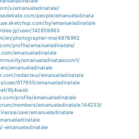
manueladinatale
.com/u/emanueladinatale/
nsedebate.com/people/emanueladinata
use.sketchup.com/by/emanueladinatale
video.jp/user/142859863
com/en/photographer-me/4878962
.com/profile/emanueladinatale/
ta.com/emanueladinatale
community/emanueladinatalecom1/
users/emanueladinatale
er.com/redacteur/emanueladinatale
.ws/user/617955/emanueladinatale
net/9lj4uesb
.com/profile/emanueladinatale
/forum/members/emanueladinatale.144233/
.finance/user/emanueladinatale
/emanueladinatale
u/-emanueladinatale