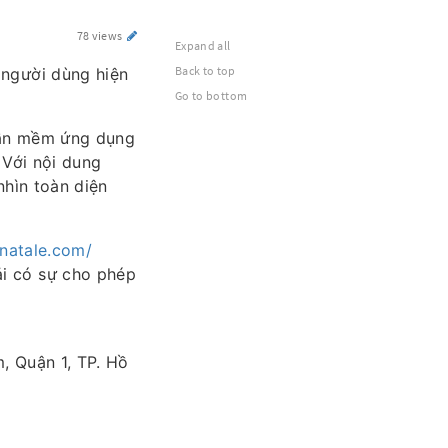
78 views
Expand all
Back to top
 người dùng hiện
Go to bottom
hần mềm ứng dụng
 Với nội dung
nhìn toàn diện
inatale.com/
i có sự cho phép
, Quận 1, TP. Hồ