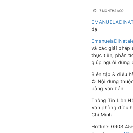
7 MONTHS AGO
EMANUELADINA
đại
EmanuelaDiNatal
và các giải pháp 
thực tiễn, phân t
giúp người dùng b
Biên tập & điều 
© Nội dung thuộc
bằng văn bản.
Thông Tin Liên H
Văn phòng điều h
Chí Minh
Hotline: 0903 45