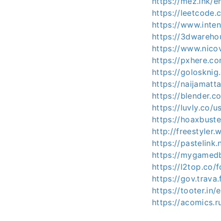
https://mez.ink/e
https://leetcode
https://www.inte
https://3dwareho
https://www.nico
https://pxhere.
https://golosknig
https://naijamat
https://blender.
https://luvly.co/
https://hoaxbust
http://freestyler
https://pastelink.
https://mygamedb
https://l2top.co
https://gov.trava
https://tooter.in
https://acomics.r