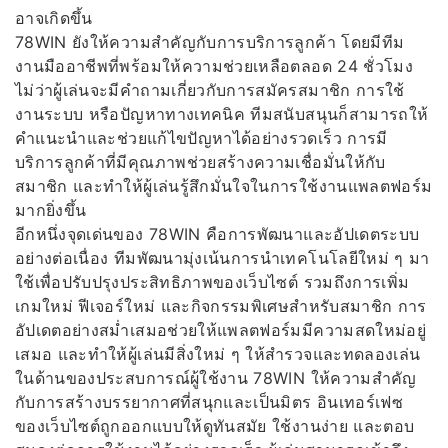
อาจเกิดขึ้น
78WIN ยังให้ความสำคัญกับการบริการลูกค้า โดยมีทีม
งานมืออาชีพที่พร้อมให้ความช่วยเหลือตลอด 24 ชั่วโมง
ไม่ว่าผู้เล่นจะมีคำถามเกี่ยวกับการสมัครสมาชิก การใช้
งานระบบ หรือปัญหาทางเทคนิค ทีมสนับสนุนก็สามารถให้
คำแนะนำและช่วยแก้ไขปัญหาได้อย่างรวดเร็ว การมี
บริการลูกค้าที่มีคุณภาพช่วยสร้างความเชื่อมั่นให้กับ
สมาชิก และทำให้ผู้เล่นรู้สึกมั่นใจในการใช้งานแพลตฟอร์ม
มากยิ่งขึ้น
อีกหนึ่งจุดเด่นของ 78WIN คือการพัฒนาและอัปเดตระบบ
อย่างต่อเนื่อง ทีมพัฒนามุ่งเน้นการนำเทคโนโลยีใหม่ ๆ มา
ใช้เพื่อปรับปรุงประสิทธิภาพของเว็บไซต์ รวมถึงการเพิ่ม
เกมใหม่ ฟีเจอร์ใหม่ และกิจกรรมพิเศษสำหรับสมาชิก การ
อัปเดตอย่างสม่ำเสมอช่วยให้แพลตฟอร์มมีความสดใหม่อยู่
เสมอ และทำให้ผู้เล่นมีสิ่งใหม่ ๆ ให้สำรวจและทดลองเล่น
ในด้านของประสบการณ์ผู้ใช้งาน 78WIN ให้ความสำคัญ
กับการสร้างบรรยากาศที่สนุกและเป็นมิตร อินเทอร์เฟซ
ของเว็บไซต์ถูกออกแบบให้ดูทันสมัย ใช้งานง่าย และตอบ