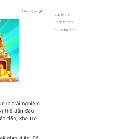
146 views
Expand all
Back to top
Go to bottom
òn là trải nghiệm
ị thế dẫn đầu
n tiến, kho trò
kế giao diện. Bố