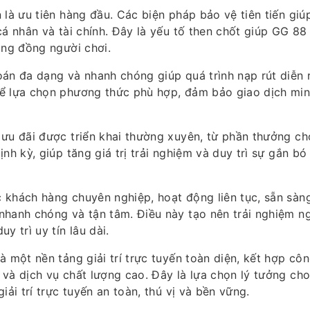
 là ưu tiên hàng đầu. Các biện pháp bảo vệ tiên tiến gi
cá nhân và tài chính. Đây là yếu tố then chốt giúp GG 88 
ộng đồng người chơi.
án đa dạng và nhanh chóng giúp quá trình nạp rút diễn r
ể lựa chọn phương thức phù hợp, đảm bảo giao dịch min
ưu đãi được triển khai thường xuyên, từ phần thưởng ch
nh kỳ, giúp tăng giá trị trải nghiệm và duy trì sự gắn bó 
 khách hàng chuyên nghiệp, hoạt động liên tục, sẵn sàng
nhanh chóng và tận tâm. Điều này tạo nên trải nghiệm ng
y trì uy tín lâu dài.
à một nền tảng giải trí trực tuyến toàn diện, kết hợp côn
và dịch vụ chất lượng cao. Đây là lựa chọn lý tưởng ch
iải trí trực tuyến an toàn, thú vị và bền vững.