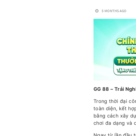
5 MONTHS AGO
GG 88 – Trải Ngh
Trong thời đại cô
toàn diện, kết hợp
bằng cách xây dựn
chơi đa dạng và 
Ngay từ lần đầu t