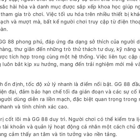
 sắc hài hòa và danh mục được sắp xếp khoa học giúp n
tham gia trò chơi. Việc tối ưu hóa trên nhiều thiết bị k
mạch và mượt mà, bất kể người chơi truy cập từ điện tho
bàn.
 GG 88 phong phú, đáp ứng đa dạng sở thích của người d
 nhàng, thư giãn đến những trò thử thách tư duy, kỹ năng 
ược tích hợp trong cùng một hệ thống. Việc liên tục cập 
g luôn bắt kịp xu hướng, mang đến trải nghiệm mới mẻ v
 ổn định, tốc độ xử lý nhanh là điểm nổi bật. GG 88 đầ
ện đại, đảm bảo hạn chế tối đa gián đoạn và các sự cố 
người dùng diễn ra liền mạch, đặc biệt quan trọng trong 
hanh và tính chính xác cao.
rị cốt lõi mà GG 88 duy trì. Người chơi có thể kiểm tra lị
n tài khoản và quản lý hoạt động cá nhân một cách chủ 
ùng cảm thấy an tâm và tin tưởng vào nền tảng.