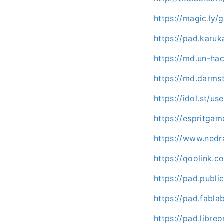
https://magic.l
https://pad.karuk
https://md.un-ha
https://md.darms
https://idol.st/
https://espritg
https://www.ned
https://qoolink.
https://pad.publi
https://pad.fabl
https://pad.libreo