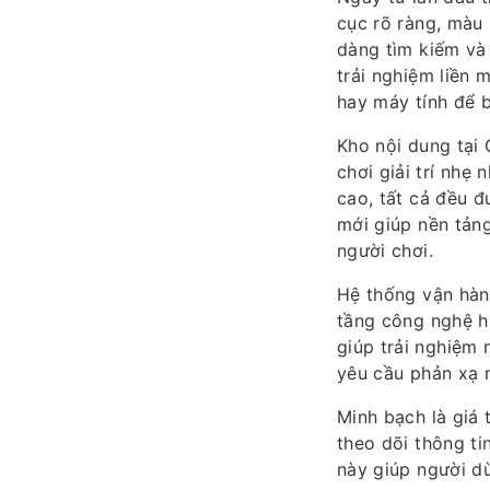
cục rõ ràng, màu
dàng tìm kiếm và 
trải nghiệm liền 
hay máy tính để 
Kho nội dung tại
chơi giải trí nhẹ
cao, tất cả đều đ
mới giúp nền tản
người chơi.
Hệ thống vận hành
tầng công nghệ hi
giúp trải nghiệm 
yêu cầu phản xạ n
Minh bạch là giá t
theo dõi thông ti
này giúp người d