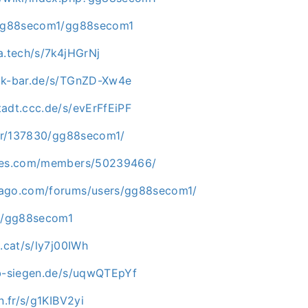
y/gg88secom1/gg88secom1
a.tech/s/7k4jHGrNj
ck-bar.de/s/TGnZD-Xw4e
tadt.ccc.de/s/evErFfEiPF
user/137830/gg88secom1/
ames.com/members/50239466/
rago.com/forums/users/gg88secom1/
co/gg88secom1
c.cat/s/ly7j00IWh
ab-siegen.de/s/uqwQTEpYf
n.fr/s/g1KIBV2yi