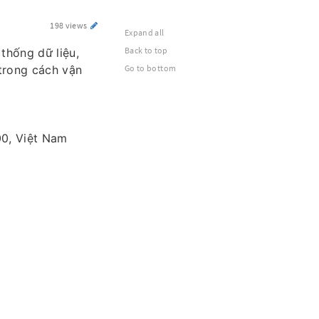
198 views
Expand all
Back to top
thống dữ liệu,
trong cách vận
Go to bottom
00, Việt Nam