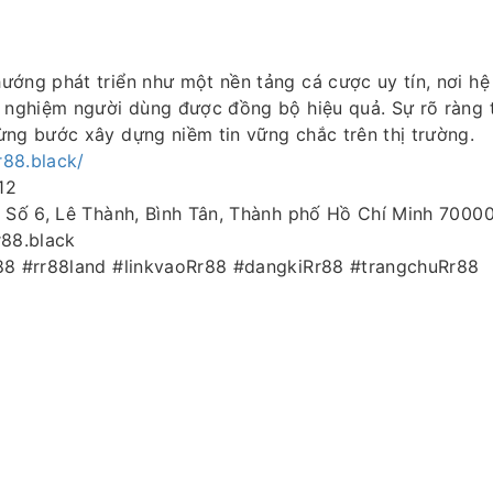
ớng phát triển như một nền tảng cá cược uy tín, nơi hệ 
i nghiệm người dùng được đồng bộ hiệu quả. Sự rõ ràng 
ừng bước xây dựng niềm tin vững chắc trên thị trường.
rr88.black/
12
g Số 6, Lê Thành, Bình Tân, Thành phố Hồ Chí Minh 7000
r88.black
88 #rr88land #linkvaoRr88 #dangkiRr88 #trangchuRr88