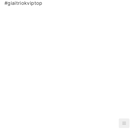
#giaitriokviptop