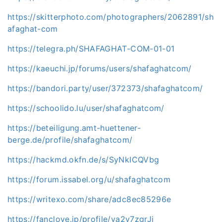
https://skitterphoto.com/photographers/2062891/sh
afaghat-com
https://telegra.ph/SHAFAGHAT-COM-01-01
https://kaeuchi.jp/forums/users/shafaghatcom/
https://bandori.party/user/372373/shafaghatcom/
https://schoolido.lu/user/shafaghatcom/
https://beteiligung.amt-huettener-
berge.de/profile/shafaghatcom/
https://hackmd.okfn.de/s/SyNkICQVbg
https://forum.issabel.org/u/shafaghatcom
https://writexo.com/share/adc8ec85296e
https://fanclove.jp/profile/va2v7zgrJj