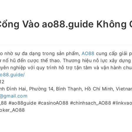
Cổng Vào ao88.guide Không
o nhờ sự đa dạng trong sản phẩm,
AO88
cung cấp giải ph
ừ nổ hũ đến cược thể thao. Thương hiệu nỗ lực xây dựn
yên nghiệp với quy trình hỗ trợ tận tâm và vận hành chu
ao88.guide/
12
nh Đình Hai, Phường 14, Bình Thạnh, Hồ Chí Minh, Vietn
@gmail.com
_88 #ao88guide #casinoAO88 #chinhsach_AO88 #linkva
poker_AO88