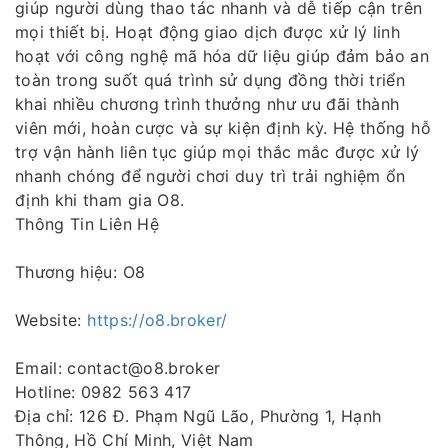
giúp người dùng thao tác nhanh và dễ tiếp cận trên
mọi thiết bị. Hoạt động giao dịch được xử lý linh
hoạt với công nghệ mã hóa dữ liệu giúp đảm bảo an
toàn trong suốt quá trình sử dụng đồng thời triển
khai nhiều chương trình thưởng như ưu đãi thành
viên mới, hoàn cược và sự kiện định kỳ. Hệ thống hỗ
trợ vận hành liên tục giúp mọi thắc mắc được xử lý
nhanh chóng để người chơi duy trì trải nghiệm ổn
định khi tham gia O8.
Thông Tin Liên Hệ
Thương hiệu: O8
Website:
https://o8.broker/
Email: contact@o8.broker
Hotline: 0982 563 417
Địa chỉ: 126 Đ. Phạm Ngũ Lão, Phường 1, Hạnh
Thông, Hồ Chí Minh, Việt Nam