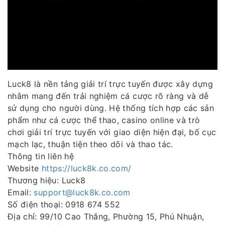
Luck8 là nền tảng giải trí trực tuyến được xây dựng
nhằm mang đến trải nghiệm cá cược rõ ràng và dễ
sử dụng cho người dùng. Hệ thống tích hợp các sản
phẩm như cá cược thể thao, casino online và trò
chơi giải trí trực tuyến với giao diện hiện đại, bố cục
mạch lạc, thuận tiện theo dõi và thao tác.
Thông tin liên hệ
Website
https://luck8k.co.com/
Thương hiệu: Luck8
Email:
support@luck8k.co.com
Số điện thoại: 0918 674 552
Địa chỉ: 99/10 Cao Thắng, Phường 15, Phú Nhuận,