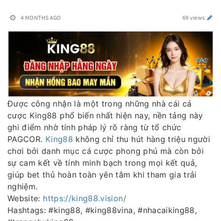
4 MONTHS AGO
69 views
Được công nhận là một trong những nhà cái cá
cược King88 phổ biến nhất hiện nay, nền tảng này
ghi điểm nhờ tính pháp lý rõ ràng từ tổ chức
PAGCOR.
King88
không chỉ thu hút hàng triệu người
chơi bởi danh mục cá cược phong phú mà còn bởi
sự cam kết về tính minh bạch trong mọi kết quả,
giúp bet thủ hoàn toàn yên tâm khi tham gia trải
nghiệm.
Website:
https://king88.vision/
Hashtags: #king88, #king88vina, #nhacaiking88,