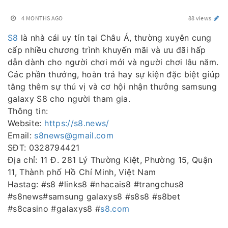
4 MONTHS AGO
88 views
S8
là nhà cái uy tín tại Châu Á, thường xuyên cung
cấp nhiều chương trình khuyến mãi và ưu đãi hấp
dẫn dành cho người chơi mới và người chơi lâu năm.
Các phần thưởng, hoàn trả hay sự kiện đặc biệt giúp
tăng thêm sự thú vị và cơ hội nhận thưởng samsung
galaxy S8 cho người tham gia.
Thông tin:
Website:
https://s8.news/
Email:
s8news@gmail.com
SĐT: 0328794421
Địa chỉ: 11 Đ. 281 Lý Thường Kiệt, Phường 15, Quận
11, Thành phố Hồ Chí Minh, Việt Nam
Hastag: #s8 #links8 #nhacais8 #trangchus8
#s8news#samsung galaxys8 #s8s8 #s8bet
#s8casino #galaxys8 #
s8.com