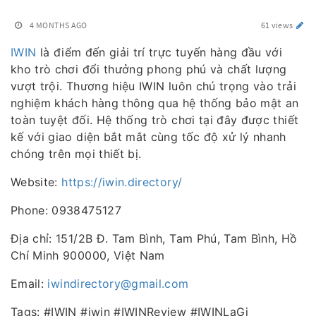
4 MONTHS AGO
61 views
IWIN
là điểm đến giải trí trực tuyến hàng đầu với
kho trò chơi đổi thưởng phong phú và chất lượng
vượt trội. Thương hiệu IWIN luôn chú trọng vào trải
nghiệm khách hàng thông qua hệ thống bảo mật an
toàn tuyệt đối. Hệ thống trò chơi tại đây được thiết
kế với giao diện bắt mắt cùng tốc độ xử lý nhanh
chóng trên mọi thiết bị.
Website:
https://iwin.directory/
Phone: 0938475127
Địa chỉ: 151/2B Đ. Tam Bình, Tam Phú, Tam Bình, Hồ
Chí Minh 900000, Việt Nam
Email:
iwindirectory@gmail.com
Tags: #IWIN #iwin #IWINReview #IWINLaGi