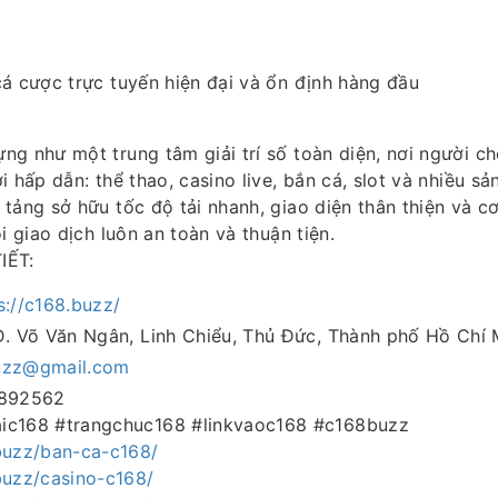
á cược trực tuyến hiện đại và ổn định hàng đầu
g như một trung tâm giải trí số toàn diện, nơi người ch
i hấp dẫn: thể thao, casino live, bắn cá, slot và nhiều s
tảng sở hữu tốc độ tải nhanh, giao diện thân thiện và c
i giao dịch luôn an toàn và thuận tiện.
IẾT:
s://c168.buzz/
Đ. Võ Văn Ngân, Linh Chiểu, Thủ Đức, Thành phố Hồ Chí 
uzz@gmail.com
4892562
ic168 #trangchuc168 #linkvaoc168 #c168buzz
.buzz/ban-ca-c168/
buzz/casino-c168/