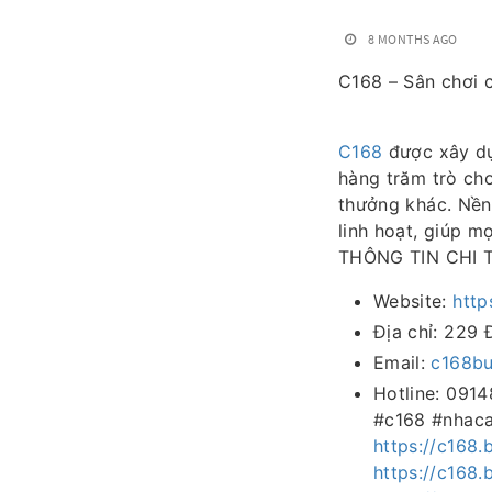
8 MONTHS AGO
C168 – Sân chơi c
C168
được xây dựn
hàng trăm trò chơ
thưởng khác. Nền 
linh hoạt, giúp mọ
THÔNG TIN CHI T
Website:
http
Địa chỉ: 229 
Email:
c168b
Hotline: 091
#c168 #nhaca
https://c168
https://c168.