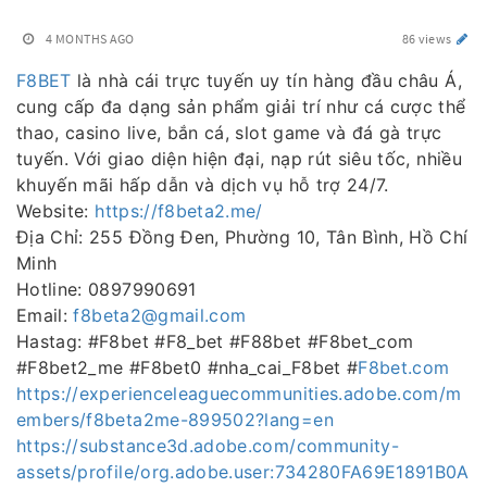
4 MONTHS AGO
86 views
F8BET
là nhà cái trực tuyến uy tín hàng đầu châu Á,
cung cấp đa dạng sản phẩm giải trí như cá cược thể
thao, casino live, bắn cá, slot game và đá gà trực
tuyến. Với giao diện hiện đại, nạp rút siêu tốc, nhiều
khuyến mãi hấp dẫn và dịch vụ hỗ trợ 24/7.
Website:
https://f8beta2.me/
Địa Chỉ: 255 Đồng Đen, Phường 10, Tân Bình, Hồ Chí
Minh
Hotline: 0897990691
Email:
f8beta2@gmail.com
Hastag: #F8bet #F8_bet #F88bet #F8bet_com
#F8bet2_me #F8bet0 #nha_cai_F8bet #
F8bet.com
https://experienceleaguecommunities.adobe.com/m
embers/f8beta2me-899502?lang=en
https://substance3d.adobe.com/community-
assets/profile/org.adobe.user:734280FA69E1891B0A