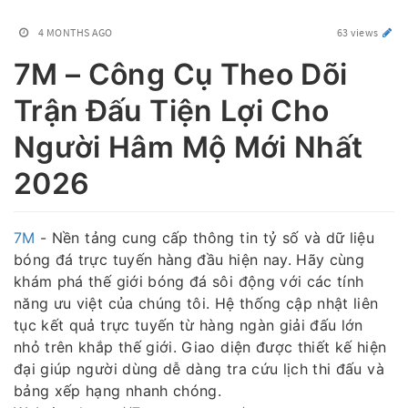
4 MONTHS AGO
63 views
7M – Công Cụ Theo Dõi
Trận Đấu Tiện Lợi Cho
Người Hâm Mộ Mới Nhất
2026
7M
- Nền tảng cung cấp thông tin tỷ số và dữ liệu
bóng đá trực tuyến hàng đầu hiện nay. Hãy cùng
khám phá thế giới bóng đá sôi động với các tính
năng ưu việt của chúng tôi. Hệ thống cập nhật liên
tục kết quả trực tuyến từ hàng ngàn giải đấu lớn
nhỏ trên khắp thế giới. Giao diện được thiết kế hiện
đại giúp người dùng dễ dàng tra cứu lịch thi đấu và
bảng xếp hạng nhanh chóng.