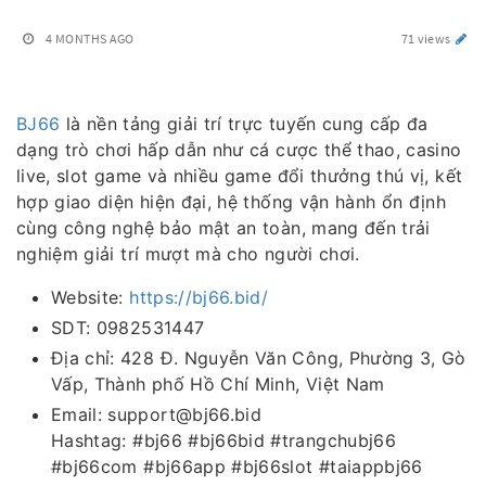
4 MONTHS AGO
71 views
BJ66
là nền tảng giải trí trực tuyến cung cấp đa
dạng trò chơi hấp dẫn như cá cược thể thao, casino
live, slot game và nhiều game đổi thưởng thú vị, kết
hợp giao diện hiện đại, hệ thống vận hành ổn định
cùng công nghệ bảo mật an toàn, mang đến trải
nghiệm giải trí mượt mà cho người chơi.
Website:
https://bj66.bid/
SDT: 0982531447
Địa chỉ: 428 Đ. Nguyễn Văn Công, Phường 3, Gò
Vấp, Thành phố Hồ Chí Minh, Việt Nam
Email: support@bj66.bid
Hashtag: #bj66 #bj66bid #trangchubj66
#bj66com #bj66app #bj66slot #taiappbj66