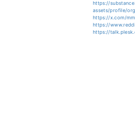
https://substan
assets/profile/
https://x.com/mm
https://www.redd
https://talk.ple