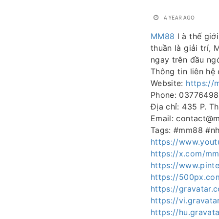
A YEAR AGO
MM88
l à thế gi
thuần là giải tr
ngay trên đầu ngó
Thông tin liên hệ 
Website:
https://
Phone: 03776498
Địa chỉ: 435 P. T
Email: contact@
Tags: #mm88 #n
https://www.you
https://x.com/mm
https://www.pint
https://500px.c
https://gravatar
https://vi.grava
https://hu.grava