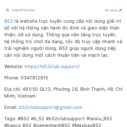
4 MONTHS AGO
56 views
B52
là website trực tuyến cung cấp nội dung giải trí
số với hệ thống vận hành ổn định và giao diện thân
thiện, dễ sử dụng. Thông qua nền tảng trực tuyến,
hệ thống trò chơi đa dạng, tốc độ truy cập nhanh và
trải nghiệm người dùng, B52 giúp người dùng tiếp
cận nội dung một cách thuận tiện và mạch lạc.
Website:
https://b52club.support/
Phone: 0347812915
Địa chỉ: 491/50 QL13, Phường 26, Bình Thạnh, Hồ Chí
Minh, Vietnam
Email:
b52clubsupport@gmail.com
Tags: #B52 #b_52 #b52clubsupport #taixiu_B52
#banca_B52 #gamenhanhB52 #MaybayB52