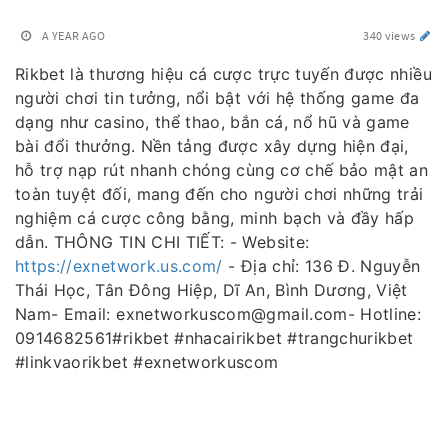
A YEAR AGO
340 views
Rikbet là thương hiệu cá cược trực tuyến được nhiều
người chơi tin tưởng, nổi bật với hệ thống game đa
dạng như casino, thể thao, bắn cá, nổ hũ và game
bài đổi thưởng. Nền tảng được xây dựng hiện đại,
hỗ trợ nạp rút nhanh chóng cùng cơ chế bảo mật an
toàn tuyệt đối, mang đến cho người chơi những trải
nghiệm cá cược công bằng, minh bạch và đầy hấp
dẫn. THÔNG TIN CHI TIẾT: - Website:
https://exnetwork.us.com/
- Địa chỉ: 136 Đ. Nguyễn
Thái Học, Tân Đông Hiệp, Dĩ An, Bình Dương, Việt
Nam- Email: exnetworkuscom@gmail.com- Hotline:
0914682561#rikbet #nhacairikbet #trangchurikbet
#linkvaorikbet #exnetworkuscom