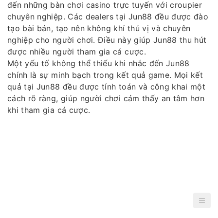
đến những bàn chơi casino trực tuyến với croupier
chuyên nghiệp. Các dealers tại Jun88 đều được đào
tạo bài bản, tạo nên không khí thú vị và chuyên
nghiệp cho người chơi. Điều này giúp Jun88 thu hút
được nhiều người tham gia cá cược.
Một yếu tố không thể thiếu khi nhắc đến Jun88
chính là sự minh bạch trong kết quả game. Mọi kết
quả tại Jun88 đều được tính toán và công khai một
cách rõ ràng, giúp người chơi cảm thấy an tâm hơn
khi tham gia cá cược.