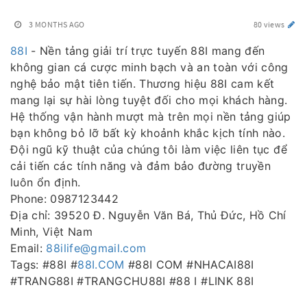
3 MONTHS AGO
80 views
88I
- Nền tảng giải trí trực tuyến 88I mang đến
không gian cá cược minh bạch và an toàn với công
nghệ bảo mật tiên tiến. Thương hiệu 88I cam kết
mang lại sự hài lòng tuyệt đối cho mọi khách hàng.
Hệ thống vận hành mượt mà trên mọi nền tảng giúp
bạn không bỏ lỡ bất kỳ khoảnh khắc kịch tính nào.
Đội ngũ kỹ thuật của chúng tôi làm việc liên tục để
cải tiến các tính năng và đảm bảo đường truyền
luôn ổn định.
Phone: 0987123442
Địa chỉ: 39520 Đ. Nguyễn Văn Bá, Thủ Đức, Hồ Chí
Minh, Việt Nam
Email:
88ilife@gmail.com
Tags: #88I #
88I.COM
#88I COM #NHACAI88I
#TRANG88I #TRANGCHU88I #88 I #LINK 88I