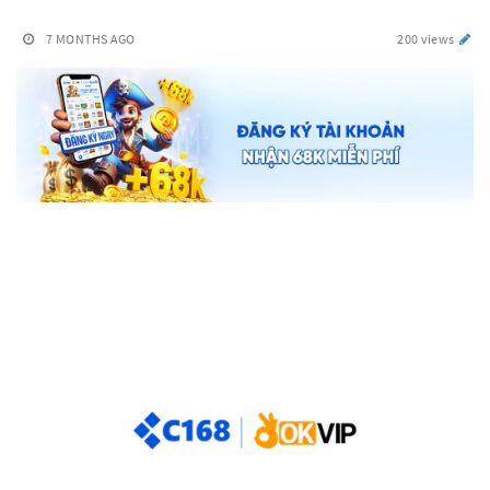
7 MONTHS AGO
200 views