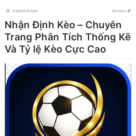
4 MONTHS AGO
64 views
Nhận Định Kèo – Chuyên
Trang Phân Tích Thống Kê
Và Tỷ lệ Kèo Cực Cao