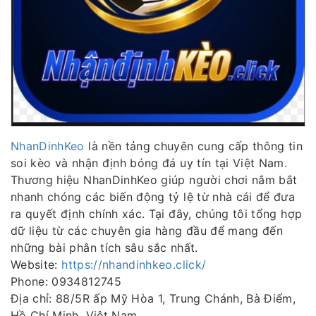
NhanDinhKeo
là nền tảng chuyên cung cấp thông tin
soi kèo và nhận định bóng đá uy tín tại Việt Nam.
Thương hiệu NhanDinhKeo giúp người chơi nắm bắt
nhanh chóng các biến động tỷ lệ từ nhà cái để đưa
ra quyết định chính xác. Tại đây, chúng tôi tổng hợp
dữ liệu từ các chuyên gia hàng đầu để mang đến
những bài phân tích sâu sắc nhất.
Website:
https://nhandinhkeo.click/
Phone: 0934812745
Địa chỉ: 88/5R ấp Mỹ Hòa 1, Trung Chánh, Bà Điểm,
Hồ Chí Minh, Việt Nam