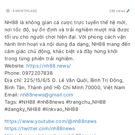
8 MONTHS AGO
296 views
NH88 là không gian cá cược trực tuyến thế hệ mới,
nơi tốc độ, sự ổn định và trải nghiệm mượt mà được
tối ưu cho người chơi hiện đại. Với phong cách vận
hành linh hoạt và nội dung đa dạng, NH88 mang đến
cảm giác chủ động, khác biệt và đầy hứng khởi
trong từng phiên trải nghiệm.
Website:
https://nh88.news/
Phone: 0972207838
Địa chỉ: 225/15/6/5 Đ. Lê Văn Quới, Bình Trị Đông,
Bình Tân, Thành phố Hồ Chí Minh 70000, Việt Nam
Email:
nh88news@gmail.com
Tags: #NH88 #nh88news #trangchu_NH88
#dangky_NH88 #linkvao_NH88
https://www.youtube.com/@nh88news
https://twitter.com/nh88news