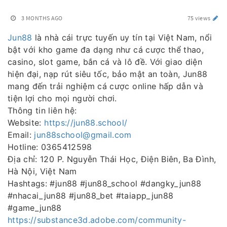
3 MONTHS AGO
75 views
Jun88
là nhà cái trực tuyến uy tín tại Việt Nam, nổi
bật với kho game đa dạng như cá cược thể thao,
casino, slot game, bắn cá và lô đề. Với giao diện
hiện đại, nạp rút siêu tốc, bảo mật an toàn, Jun88
mang đến trải nghiệm cá cược online hấp dẫn và
tiện lợi cho mọi người chơi.
Thông tin liên hệ:
Website:
https://jun88.school/
Email:
jun88school@gmail.com
Hotline: 0365412598
Địa chỉ: 120 P. Nguyễn Thái Học, Điện Biên, Ba Đình,
Hà Nội, Việt Nam
Hashtags: #jun88 #jun88_school #dangky_jun88
#nhacai_jun88 #jun88_bet #taiapp_jun88
#game_jun88
https://substance3d.adobe.com/community-