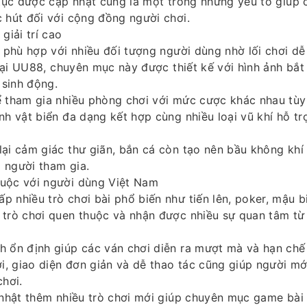
n tục được cập nhật cũng là một trong những yếu tố giúp
 hút đối với cộng đồng người chơi.
giải trí cao
i phù hợp với nhiều đối tượng người dùng nhờ lối chơi d
. Tại UU88, chuyên mục này được thiết kế với hình ảnh bắ
sinh động.
ể tham gia nhiều phòng chơi với mức cược khác nhau tùy
nh vật biển đa dạng kết hợp cùng nhiều loại vũ khí hỗ trợ
ại cảm giác thư giãn, bắn cá còn tạo nên bầu không khí
 người tham gia.
uộc với người dùng Việt Nam
 nhiều trò chơi bài phổ biến như tiến lên, poker, mậu bi
 trò chơi quen thuộc và nhận được nhiều sự quan tâm t
 ổn định giúp các ván chơi diễn ra mượt mà và hạn chế 
ời, giao diện đơn giản và dễ thao tác cũng giúp người m
chơi.
p nhật thêm nhiều trò chơi mới giúp chuyên mục game bài