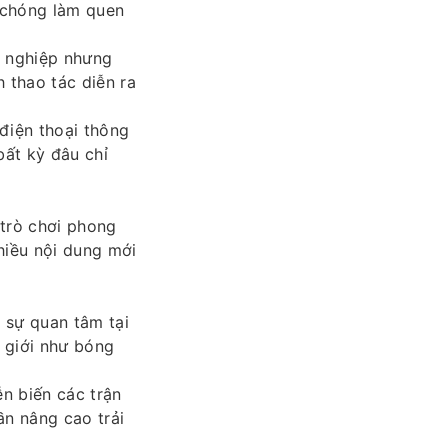
h chóng làm quen
 nghiệp nhưng
 thao tác diễn ra
 điện thoại thông
bất kỳ đâu chỉ
 trò chơi phong
hiều nội dung mới
 sự quan tâm tại
ế giới như bóng
ễn biến các trận
ần nâng cao trải