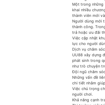
Một trong những 
khai nhiều chương
thành viên mới v
Người dùng mới t
thành công. Trong
trả hoặc ưu đãi t
Việc cập nhật kh
lực cho người dùn
Dịch vụ chăm sóc
UU88 xây dựng độ
phát sinh trong q
như trò chuyện t
Đội ngũ chăm sóc
Những vấn đề liên
chi tiết nhằm giú
Việc chú trọng c
người chơi.
Khả năng cạnh tra