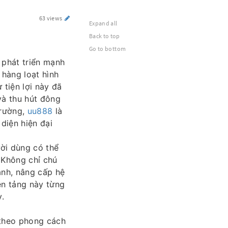
63 views
Expand all
Back to top
Go to bottom
g phát triển mạnh
 hàng loạt hình
 tiện lợi này đã
và thu hút đông
trường,
uu888
là
diện hiện đại
ười dùng có thể
. Không chỉ chú
nh, nâng cấp hệ
ền tảng này từng
y.
 theo phong cách