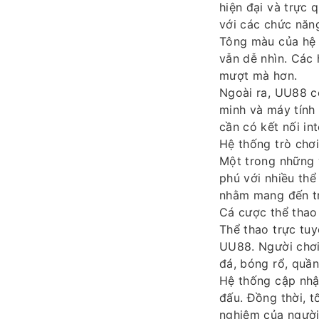
hiện đại và trực 
với các chức năn
Tông màu của hệ 
vẫn dễ nhìn. Các 
mượt mà hơn.
Ngoài ra, UU88 cò
minh và máy tính 
cần có kết nối int
Hệ thống trò chơ
Một trong những 
phú với nhiều th
nhằm mang đến tr
Cá cược thể thao
Thể thao trực tu
UU88. Người chơi 
đá, bóng rổ, quần
Hệ thống cập nhật
đấu. Đồng thời, t
nghiệm của người