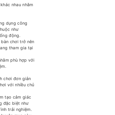
o khác nhau nhằm
ứng dụng công
 thuộc như
sống động.
 bàn chơi trở nên
ang tham gia tại
nhằm phù hợp với
ệm.
h chơi đơn giản
hơi với nhiều chủ
ằm tạo cảm giác
g đặc biệt như
nh trải nghiệm.