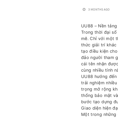
3 MONTHS AGO
UU88 – Nền tảng g
Trong thời đại số
mẽ. Chỉ với một t
thức giải trí khá
tạo điều kiện cho
đảo người tham gi
cái tên nhận được
cùng nhiều tính nă
UU88 hướng đến vi
trải nghiệm nhiều
trọng mở rộng kh
thống bảo mật và 
bước tạo dựng được
Giao diện hiện đạ
Một trong những 