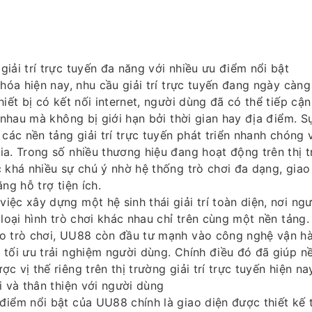
iải trí trực tuyến đa năng với nhiều ưu điểm nổi bật
 hóa hiện nay, nhu cầu giải trí trực tuyến đang ngày càn
hiết bị có kết nối internet, người dùng đã có thể tiếp cận
c nhau mà không bị giới hạn bởi thời gian hay địa điểm. Sự
 các nền tảng giải trí trực tuyến phát triển nhanh chóng 
a. Trong số nhiều thương hiệu đang hoạt động trên thị 
 khá nhiều sự chú ý nhờ hệ thống trò chơi đa dạng, giao 
ng hỗ trợ tiện ích.
ệc xây dựng một hệ sinh thái giải trí toàn diện, nơi ng
 loại hình trò chơi khác nhau chỉ trên cùng một nền tảng
o trò chơi, UU88 còn đầu tư mạnh vào công nghệ vận hà
tối ưu trải nghiệm người dùng. Chính điều đó đã giúp n
 vị thế riêng trên thị trường giải trí trực tuyến hiện na
i và thân thiện với người dùng
điểm nổi bật của UU88 chính là giao diện được thiết kế