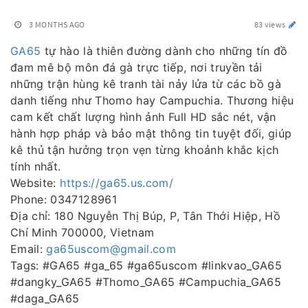
3 MONTHS AGO
83 views
GA65
tự hào là thiên đường dành cho những tín đồ
đam mê bộ môn đá gà trực tiếp, nơi truyền tải
những trận hùng kê tranh tài nảy lửa từ các bồ gà
danh tiếng như Thomo hay Campuchia. Thương hiệu
cam kết chất lượng hình ảnh Full HD sắc nét, vận
hành hợp pháp và bảo mật thông tin tuyệt đối, giúp
kê thủ tận hưởng trọn vẹn từng khoảnh khắc kịch
tính nhất.
Website:
https://ga65.us.com/
Phone: 0347128961
Địa chỉ: 180 Nguyễn Thị Búp, P, Tân Thới Hiệp, Hồ
Chí Minh 700000, Vietnam
Email:
ga65uscom@gmail.com
Tags: #GA65 #ga_65 #ga65uscom #linkvao_GA65
#dangky_GA65 #Thomo_GA65 #Campuchia_GA65
#daga_GA65