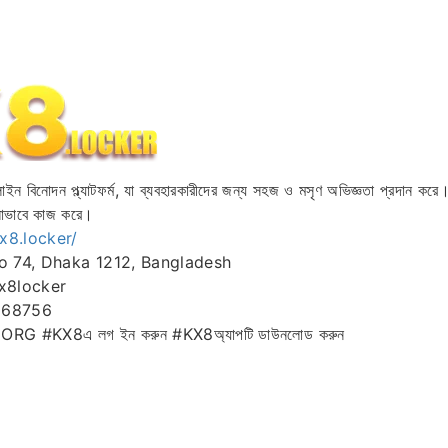
ন বিনোদন প্ল্যাটফর্ম, যা ব্যবহারকারীদের জন্য সহজ ও মসৃণ অভিজ্ঞতা প্রদান ক
লোভাবে কাজ করে।
kx8.locker/
o 74, Dhaka 1212, Bangladesh
x8locker
668756
G #KX8এ লগ ইন করুন #KX8অ্যাপটি ডাউনলোড করুন