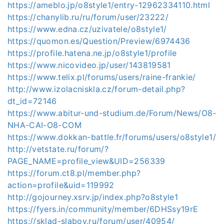
https://ameblo.jp/o8style1/entry-12962334110.html
https://chanylib.ru/ru/forum/user/23222/
https://www.edna.cz/uzivatele/o8style1/
https://quomon.es/Question/Preview/6974436
https://profile.hatena.ne.jp/o8style1/profile
https://www.nicovideo.jp/user/143819581
https://www.telix.pl/forums/users/raine-frankie/
http://www.izolacniskla.cz/forum-detail.php?
dt_id=72146
https://www.abitur-und-studium.de/Forum/News/O8-
NHA-CAI-O8-COM
https://www.dokkan-battle.fr/forums/users/o8style1/
http://vetstate.ru/forum/?
PAGE_NAME=profile_view&UID=256339
https://forum.ct8.pl/member.php?
action=profile&uid=119992
http://gojourney.xsrv.jp/index.php?o8style1
https://fyers.in/community/member/6DHSsy19rE
https://sklad-slabov.ru/forum/user/40954/