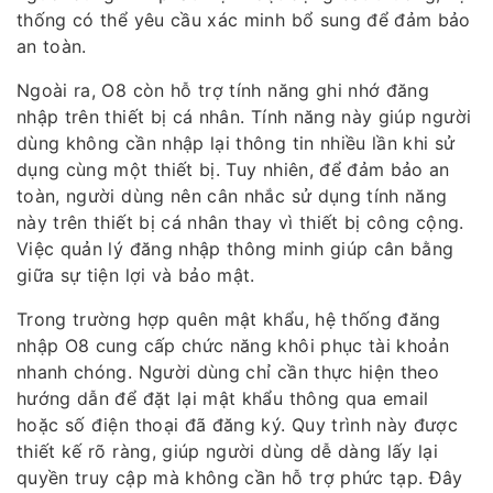
thống có thể yêu cầu xác minh bổ sung để đảm bảo
an toàn.
Ngoài ra, O8 còn hỗ trợ tính năng ghi nhớ đăng
nhập trên thiết bị cá nhân. Tính năng này giúp người
dùng không cần nhập lại thông tin nhiều lần khi sử
dụng cùng một thiết bị. Tuy nhiên, để đảm bảo an
toàn, người dùng nên cân nhắc sử dụng tính năng
này trên thiết bị cá nhân thay vì thiết bị công cộng.
Việc quản lý đăng nhập thông minh giúp cân bằng
giữa sự tiện lợi và bảo mật.
Trong trường hợp quên mật khẩu, hệ thống đăng
nhập O8 cung cấp chức năng khôi phục tài khoản
nhanh chóng. Người dùng chỉ cần thực hiện theo
hướng dẫn để đặt lại mật khẩu thông qua email
hoặc số điện thoại đã đăng ký. Quy trình này được
thiết kế rõ ràng, giúp người dùng dễ dàng lấy lại
quyền truy cập mà không cần hỗ trợ phức tạp. Đây