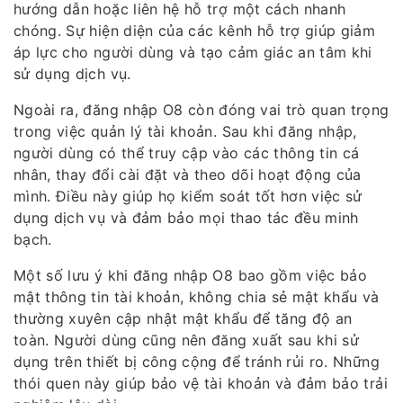
hướng dẫn hoặc liên hệ hỗ trợ một cách nhanh
chóng. Sự hiện diện của các kênh hỗ trợ giúp giảm
áp lực cho người dùng và tạo cảm giác an tâm khi
sử dụng dịch vụ.
Ngoài ra, đăng nhập O8 còn đóng vai trò quan trọng
trong việc quản lý tài khoản. Sau khi đăng nhập,
người dùng có thể truy cập vào các thông tin cá
nhân, thay đổi cài đặt và theo dõi hoạt động của
mình. Điều này giúp họ kiểm soát tốt hơn việc sử
dụng dịch vụ và đảm bảo mọi thao tác đều minh
bạch.
Một số lưu ý khi đăng nhập O8 bao gồm việc bảo
mật thông tin tài khoản, không chia sẻ mật khẩu và
thường xuyên cập nhật mật khẩu để tăng độ an
toàn. Người dùng cũng nên đăng xuất sau khi sử
dụng trên thiết bị công cộng để tránh rủi ro. Những
thói quen này giúp bảo vệ tài khoản và đảm bảo trải