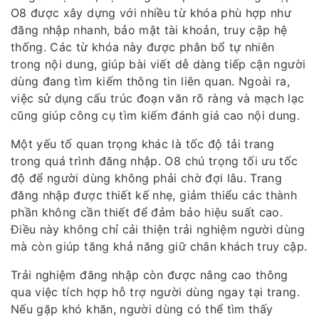
O8 được xây dựng với nhiều từ khóa phù hợp như
đăng nhập nhanh, bảo mật tài khoản, truy cập hệ
thống. Các từ khóa này được phân bổ tự nhiên
trong nội dung, giúp bài viết dễ dàng tiếp cận người
dùng đang tìm kiếm thông tin liên quan. Ngoài ra,
việc sử dụng cấu trúc đoạn văn rõ ràng và mạch lạc
cũng giúp công cụ tìm kiếm đánh giá cao nội dung.
Một yếu tố quan trọng khác là tốc độ tải trang
trong quá trình đăng nhập. O8 chú trọng tối ưu tốc
độ để người dùng không phải chờ đợi lâu. Trang
đăng nhập được thiết kế nhẹ, giảm thiểu các thành
phần không cần thiết để đảm bảo hiệu suất cao.
Điều này không chỉ cải thiện trải nghiệm người dùng
mà còn giúp tăng khả năng giữ chân khách truy cập.
Trải nghiệm đăng nhập còn được nâng cao thông
qua việc tích hợp hỗ trợ người dùng ngay tại trang.
Nếu gặp khó khăn, người dùng có thể tìm thấy