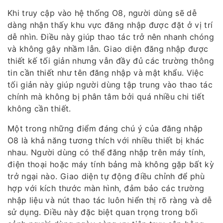
Khi truy cập vào hệ thống O8, người dùng sẽ dễ
dàng nhận thấy khu vực đăng nhập được đặt ở vị trí
dễ nhìn. Điều này giúp thao tác trở nên nhanh chóng
và không gây nhầm lẫn. Giao diện đăng nhập được
thiết kế tối giản nhưng vẫn đầy đủ các trường thông
tin cần thiết như tên đăng nhập và mật khẩu. Việc
tối giản này giúp người dùng tập trung vào thao tác
chính mà không bị phân tâm bởi quá nhiều chi tiết
không cần thiết.
Một trong những điểm đáng chú ý của đăng nhập
O8 là khả năng tương thích với nhiều thiết bị khác
nhau. Người dùng có thể đăng nhập trên máy tính,
điện thoại hoặc máy tính bảng mà không gặp bất kỳ
trở ngại nào. Giao diện tự động điều chỉnh để phù
hợp với kích thước màn hình, đảm bảo các trường
nhập liệu và nút thao tác luôn hiển thị rõ ràng và dễ
sử dụng. Điều này đặc biệt quan trọng trong bối