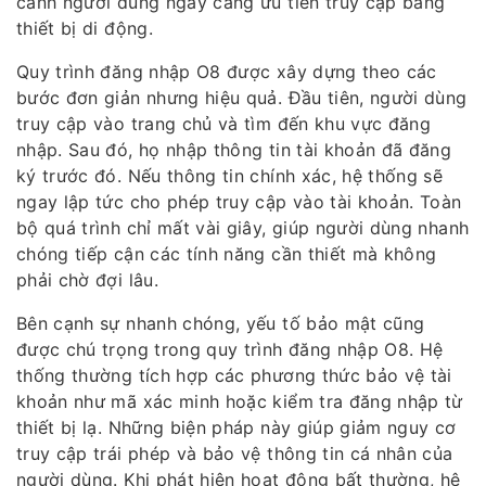
cảnh người dùng ngày càng ưu tiên truy cập bằng
thiết bị di động.
Quy trình đăng nhập O8 được xây dựng theo các
bước đơn giản nhưng hiệu quả. Đầu tiên, người dùng
truy cập vào trang chủ và tìm đến khu vực đăng
nhập. Sau đó, họ nhập thông tin tài khoản đã đăng
ký trước đó. Nếu thông tin chính xác, hệ thống sẽ
ngay lập tức cho phép truy cập vào tài khoản. Toàn
bộ quá trình chỉ mất vài giây, giúp người dùng nhanh
chóng tiếp cận các tính năng cần thiết mà không
phải chờ đợi lâu.
Bên cạnh sự nhanh chóng, yếu tố bảo mật cũng
được chú trọng trong quy trình đăng nhập O8. Hệ
thống thường tích hợp các phương thức bảo vệ tài
khoản như mã xác minh hoặc kiểm tra đăng nhập từ
thiết bị lạ. Những biện pháp này giúp giảm nguy cơ
truy cập trái phép và bảo vệ thông tin cá nhân của
người dùng. Khi phát hiện hoạt động bất thường, hệ