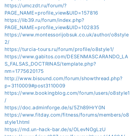
https://umczdt.ru/forum/?
PAGE_NAME=profile_view&UID=157816
https://lib39.ru/forum/index.php?
PAGE_NAME=profile_view&UID=102835
https://www.montessorijobsuk.co.uk/author/o8style
2/
https://turcia-tours.ru/forum/profile/o8style1/
https://www.gabitos.com/DESENMASCARANDO_LA
S_FALSAS_DOCTRINAS/template.php?
nm=1775620175
http://www.bisound.com/forum/showthread.php?
p=3110009#post3110009
https://www.bookingblog.com/forum/users/o8style1
/
https://doc.adminforge.de/s/5Zh89HrY0N
https://www.fitday.com/fitness/forums/members/o8
style1.html
https://md.un-hack-bar.de/s/OLevNOgLzU