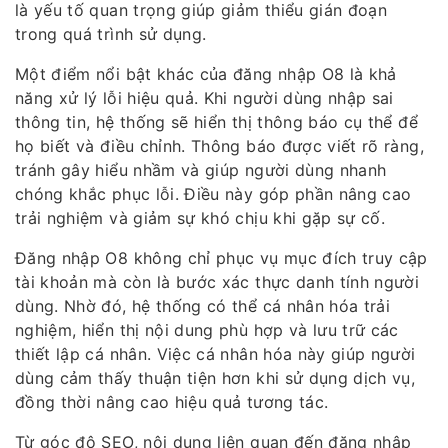
là yếu tố quan trọng giúp giảm thiểu gián đoạn
trong quá trình sử dụng.
Một điểm nổi bật khác của đăng nhập O8 là khả
năng xử lý lỗi hiệu quả. Khi người dùng nhập sai
thông tin, hệ thống sẽ hiển thị thông báo cụ thể để
họ biết và điều chỉnh. Thông báo được viết rõ ràng,
tránh gây hiểu nhầm và giúp người dùng nhanh
chóng khắc phục lỗi. Điều này góp phần nâng cao
trải nghiệm và giảm sự khó chịu khi gặp sự cố.
Đăng nhập O8 không chỉ phục vụ mục đích truy cập
tài khoản mà còn là bước xác thực danh tính người
dùng. Nhờ đó, hệ thống có thể cá nhân hóa trải
nghiệm, hiển thị nội dung phù hợp và lưu trữ các
thiết lập cá nhân. Việc cá nhân hóa này giúp người
dùng cảm thấy thuận tiện hơn khi sử dụng dịch vụ,
đồng thời nâng cao hiệu quả tương tác.
Từ góc độ SEO, nội dung liên quan đến đăng nhập