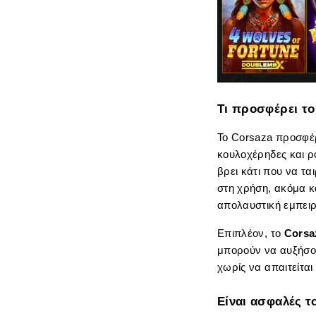
Τι προσφέρει το
Το Corsaza προσφέρ
κουλοχέρηδες και ρ
βρει κάτι που να τα
στη χρήση, ακόμα κα
απολαυστική εμπειρ
Επιπλέον, το
Corsa
μπορούν να αυξήσου
χωρίς να απαιτείτα
Είναι ασφαλές τ