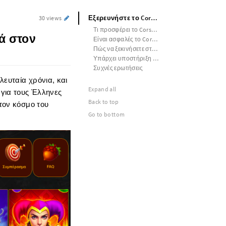
Εξερευνήστε το Corsaza Casino με απόλυτη σιγουριά στον κόσμο του online καζινο
30 views
Τι προσφέρει το Corsaza Casino;
ά στον
Είναι ασφαλές το Corsaza Casino;
Πώς να ξεκινήσετε στο Corsaza Casino;
Υπάρχει υποστήριξη πελατών;
Συχνές ερωτήσεις
λευταία χρόνια, και
Expand all
 για τους Έλληνες
Back to top
στον κόσμο του
Go to bottom