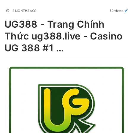
4 MONTHS AGO
59 views
UG388 - Trang Chính
Thức ug388.live - Casino
UG 388 #1 …