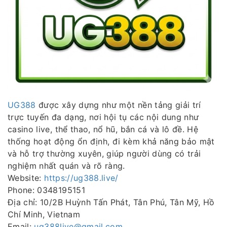
UG388
được xây dựng như một nền tảng giải trí
trực tuyến đa dạng, nơi hội tụ các nội dung như
casino live, thể thao, nổ hũ, bắn cá và lô đề. Hệ
thống hoạt động ổn định, đi kèm khả năng bảo mật
và hỗ trợ thường xuyên, giúp người dùng có trải
nghiệm nhất quán và rõ ràng.
Website:
https://ug388.live/
Phone: 0348195151
Địa chỉ: 10/2B Huỳnh Tấn Phát, Tân Phú, Tân Mỹ, Hồ
Chí Minh, Vietnam
Email:
ug388live@gmail.com