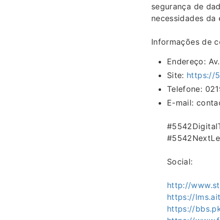
segurança de dad
necessidades da e
Informações de c
Endereço: Av.
Site:
https://
Telefone: 02
E-mail: cont
#5542Digita
#5542NextLe
Social:
http://www.s
https://lms.a
https://bbs.p