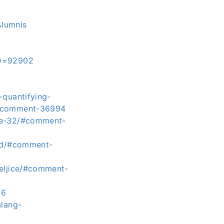
Alumnis
ID=92902
-quantifying-
/#comment-36994
age-32/#comment-
old/#comment-
teljice/#comment-
36
alang-