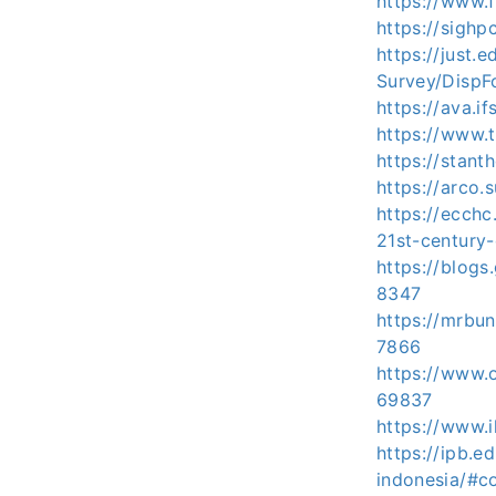
https://www.f
https://sigh
https://just.
Survey/Disp
https://ava.i
https://www.
https://stan
https://arco
https://ecch
21st-century
https://blog
8347
https://mrbu
7866
https://www.
69837
https://www
https://ipb.
indonesia/#c