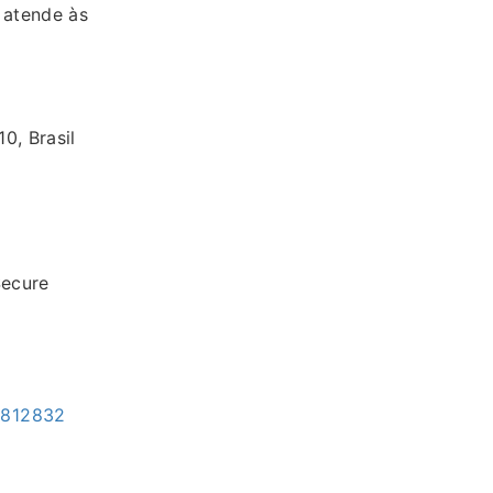
 atende às
0, Brasil
ecure
=3812832