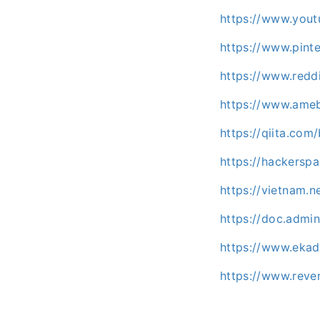
https://www.you
https://www.pint
https://www.redd
https://www.ameba
https://qiita.com
https://hackerspa
https://vietnam.
https://doc.adm
https://www.eka
https://www.reve