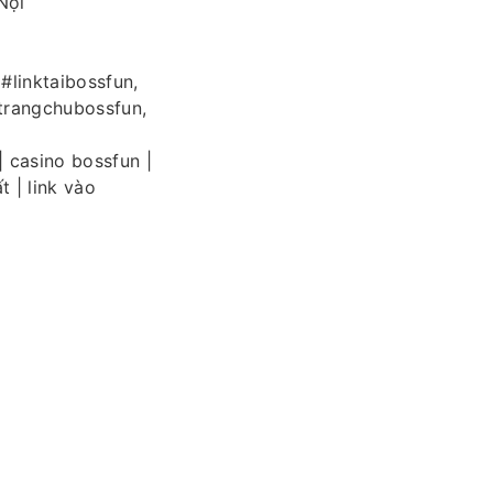
Nội
linktaibossfun,
#trangchubossfun,
 casino bossfun |
t | link vào