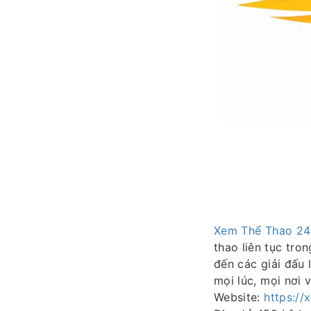
Xem Thể Thao 24
thao liên tục tro
đến các giải đấu 
mọi lúc, mọi nơi 
Website:
https:/