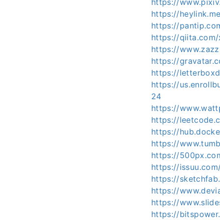
https://www.pixi
https://heylink.
https://pantip.co
https://qiita.co
https://www.zaz
https://gravata
https://letterbo
https://us.enro
24
https://www.wat
https://leetcod
https://hub.doc
https://www.tum
https://500px.c
https://issuu.c
https://sketchfa
https://www.dev
https://www.slid
https://bitspowe