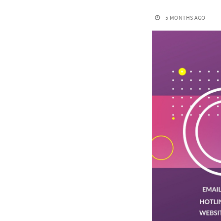
5 MONTHS AGO