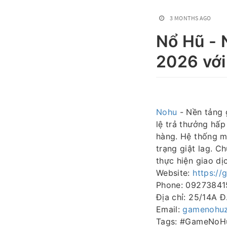
3 MONTHS AGO
Nổ Hũ - 
2026 với
Nohu
- Nền tảng g
lệ trả thưởng hấ
hàng. Hệ thống m
trạng giật lag. C
thực hiện giao dịc
Website:
https:/
Phone: 09273841
Địa chỉ: 25/14A Đ
Email:
gamenohu
Tags: #GameNoH