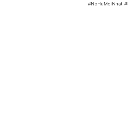
#NoHuMoiNhat #