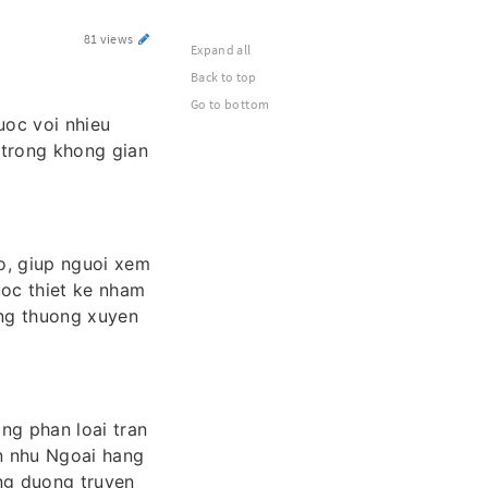
81 views
Expand all
Back to top
Go to bottom
uoc voi nhieu
 trong khong gian
o, giup nguoi xem
uoc thiet ke nham
ung thuong xuyen
ng phan loai tran
n nhu Ngoai hang
ng duong truyen