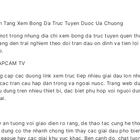
 Tang Xem Bong Da Truc Tuyen Duoc Ua Chuong
mot trong nhung dia chi xem bong da truc tuyen quen th
g den trai nghiem theo doi tran dau on dinh va tien loi
o.
HAPCAM TV
 cap cac duong link xem truc tiep nhieu giai dau lon nh
 cac tran cau hap dan trong va ngoai nuoc. Trang web d
u dung tren nhieu thiet bi, dac biet phu hop voi nguoi d
ai.
n tuong voi giao dien ro rang, de thao tac cung he tho
i dung co the nhanh chong tim thay cac giai dau pho bie
eague hay cac giai khu vuc khac. Ben canh do, chat luo