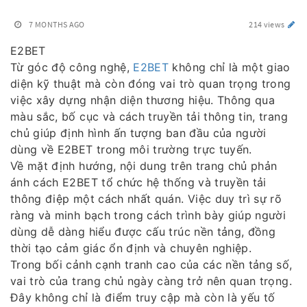
7 MONTHS AGO
214 views
E2BET
Từ góc độ công nghệ,
E2BET
không chỉ là một giao
diện kỹ thuật mà còn đóng vai trò quan trọng trong
việc xây dựng nhận diện thương hiệu. Thông qua
màu sắc, bố cục và cách truyền tải thông tin, trang
chủ giúp định hình ấn tượng ban đầu của người
dùng về E2BET trong môi trường trực tuyến.
Về mặt định hướng, nội dung trên trang chủ phản
ánh cách E2BET tổ chức hệ thống và truyền tải
thông điệp một cách nhất quán. Việc duy trì sự rõ
ràng và minh bạch trong cách trình bày giúp người
dùng dễ dàng hiểu được cấu trúc nền tảng, đồng
thời tạo cảm giác ổn định và chuyên nghiệp.
Trong bối cảnh cạnh tranh cao của các nền tảng số,
vai trò của trang chủ ngày càng trở nên quan trọng.
Đây không chỉ là điểm truy cập mà còn là yếu tố